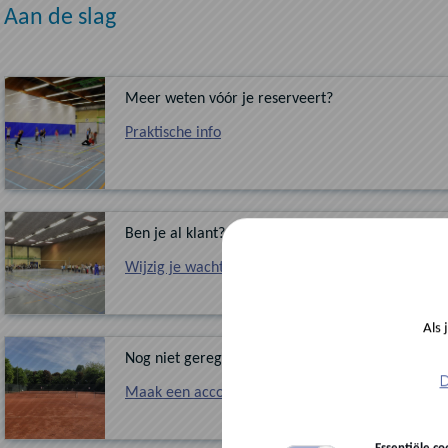
Aan de slag
Meer weten vóór je reserveert?
Praktische info
Ben je al klant?
Wijzig je wachtwoord
bij eerste bezoek
Als 
Nog niet geregistreerd?
D
Maak een account aan