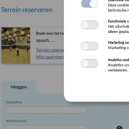
Essentiële co
Deze cookie
Terrein reserveren
technische n
Functionele c
Het uitscha
alleen geplaa
Boek een terrein of zaal voor badminton, tennis,
squash, ...
Marketing co
Marketing co
Terrein reserveren
Mijn zaalreserveringen
Analytics coo
Analytics co
verbeteren. 
Inloggen
Emailadres
Wachtwoord