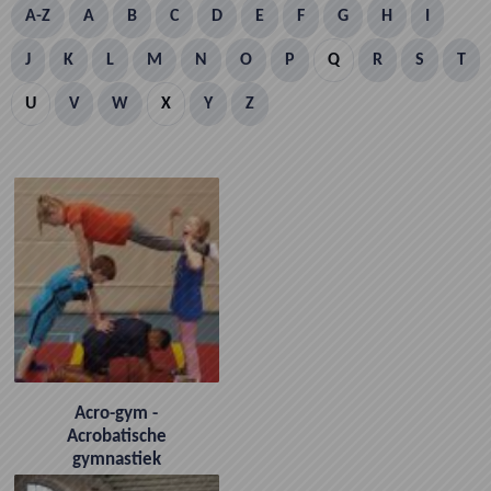
A-Z
A
B
C
D
E
F
G
H
I
J
K
L
M
N
O
P
Q
R
S
T
U
V
W
X
Y
Z
Acro-gym -
Acrobatische
gymnastiek