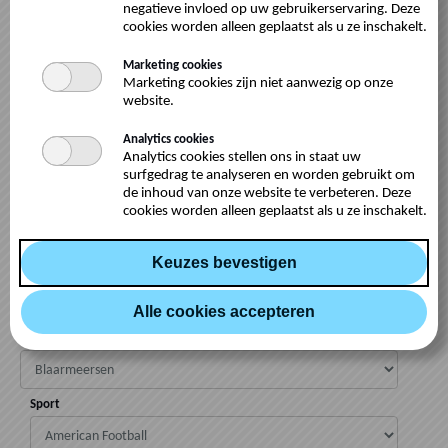
squash indoor of outdoor tennis, Blaarmeersen padel,
negatieve invloed op uw gebruikerservaring. Deze
Blaarmeersen hoogteparcours, ... of voor Blaarmeersen (de
cookies worden alleen geplaatst als u ze inschakelt.
overige sporten) bijv. reserveren voor voetbal en rugby enkel per
Marketing cookies
e-mail of tel.
Marketing cookies zijn niet aanwezig op onze
-
log in
voor reserveren, duid in de kalender een tijdslot aan van
website.
15 min. Klik door op volgende voor een lijst van mogelijke
Analytics cookies
periodes en kies je tijdslot.
Analytics cookies stellen ons in staat uw
surfgedrag te analyseren en worden gebruikt om
de inhoud van onze website te verbeteren. Deze
Snelle reservering
cookies worden alleen geplaatst als u ze inschakelt.
Zoeken op locatie
Locatie
Sport