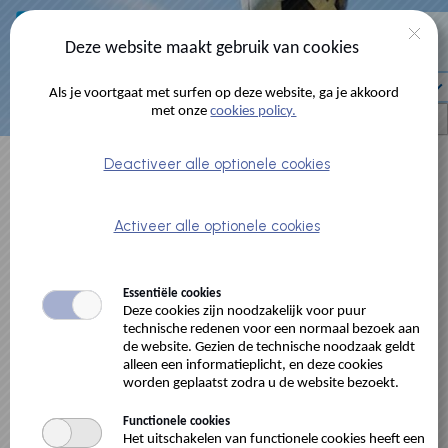
Naar hoofdinhoud
0 artikelen
Deze website maakt gebruik van cookies
Account
Als je voortgaat met surfen op deze website, ga je akkoord
met onze
cookies policy.
Deactiveer alle optionele cookies
Reserveringen
Activeer alle optionele cookies
Check de
vrije momenten
in de
kalender
via 'Snelle
reservering', of 'Activiteiten en locaties doorlopen'.
Raadpleeg de
handleiding
webshop. Bekijk de
praktische info
Essentiële cookies
over sportterreinen.
Deze cookies zijn noodzakelijk voor puur
Annuleer gratis minstens 2 uur op voorhand en minstens 72
technische redenen voor een normaal bezoek aan
de website. Gezien de technische noodzaak geldt
uur vooraf als sportclub.
alleen een informatieplicht, en deze cookies
worden geplaatst zodra u de website bezoekt.
Zoek -en reserveertips:
Functionele cookies
- voor
Blaarmeersen
kies bij locatie: Blaarmeersen tennis en
Het uitschakelen van functionele cookies heeft een