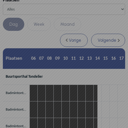
Plaatsen
Vorige
Volgende
Plaatsen
06
07
08
09
10
11
12
13
14
15
16
17
Buurtsporthal Tondelier
Badmintonterrein A2 (2)
Badmintonterrein A3 (3)
Badmintonterrein A4 (4)