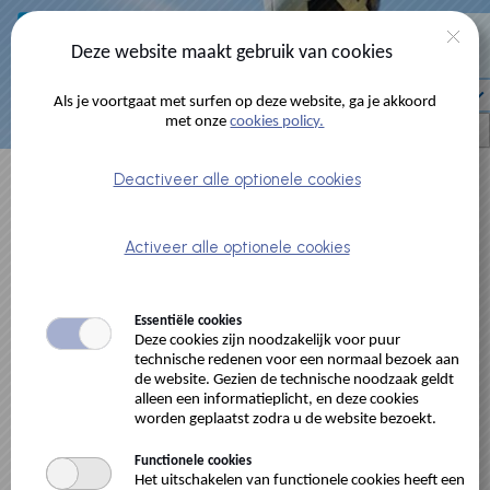
Naar hoofdinhoud
0 artikelen
Deze website maakt gebruik van cookies
Account
Als je voortgaat met surfen op deze website, ga je akkoord
met onze
cookies policy.
Deactiveer alle optionele cookies
Buurtsporthal Tondelier
Activeer alle optionele cookies
Essentiële cookies
Deze cookies zijn noodzakelijk voor puur
technische redenen voor een normaal bezoek aan
de website. Gezien de technische noodzaak geldt
alleen een informatieplicht, en deze cookies
worden geplaatst zodra u de website bezoekt.
Omschrijving:
Buurtsporthal Tondelier
Functionele cookies
Adres:
Tondelierlaan 6, 9000 Gent, BE
Het uitschakelen van functionele cookies heeft een